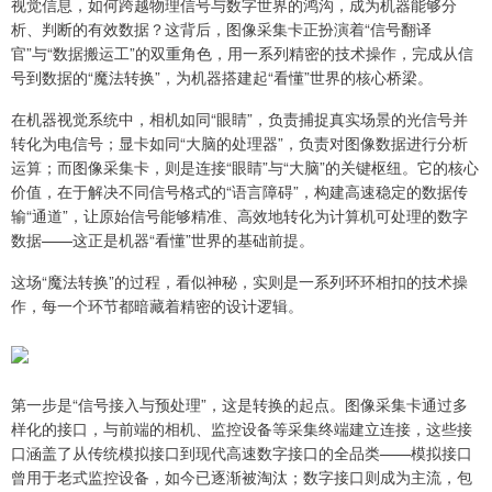
视觉信息，如何跨越物理信号与数字世界的鸿沟，成为机器能够分
析、判断的有效数据？这背后，图像采集卡正扮演着“信号翻译
官”与“数据搬运工”的双重角色，用一系列精密的技术操作，完成从信
号到数据的“魔法转换”，为机器搭建起“看懂”世界的核心桥梁。
在机器视觉系统中，相机如同“眼睛”，负责捕捉真实场景的光信号并
转化为电信号；显卡如同“大脑的处理器”，负责对图像数据进行分析
运算；而图像采集卡，则是连接“眼睛”与“大脑”的关键枢纽。它的核心
价值，在于解决不同信号格式的“语言障碍”，构建高速稳定的数据传
输“通道”，让原始信号能够精准、高效地转化为计算机可处理的数字
数据——这正是机器“看懂”世界的基础前提。
这场“魔法转换”的过程，看似神秘，实则是一系列环环相扣的技术操
作，每一个环节都暗藏着精密的设计逻辑。
第一步是“信号接入与预处理”，这是转换的起点。图像采集卡通过多
样化的接口，与前端的相机、监控设备等采集终端建立连接，这些接
口涵盖了从传统模拟接口到现代高速数字接口的全品类——模拟接口
曾用于老式监控设备，如今已逐渐被淘汰；数字接口则成为主流，包