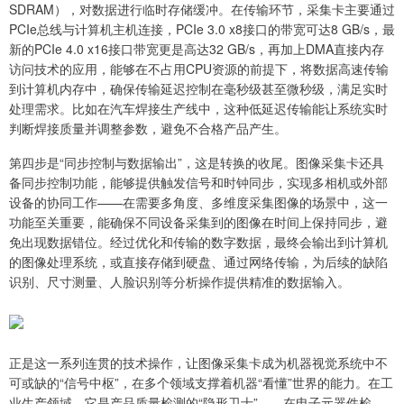
SDRAM），对数据进行临时存储缓冲。在传输环节，采集卡主要通过
PCIe总线与计算机主机连接，PCIe 3.0 x8接口的带宽可达8 GB/s，最
新的PCIe 4.0 x16接口带宽更是高达32 GB/s，再加上DMA直接内存
访问技术的应用，能够在不占用CPU资源的前提下，将数据高速传输
到计算机内存中，确保传输延迟控制在毫秒级甚至微秒级，满足实时
处理需求。比如在汽车焊接生产线中，这种低延迟传输能让系统实时
判断焊接质量并调整参数，避免不合格产品产生。
第四步是“同步控制与数据输出”，这是转换的收尾。图像采集卡还具
备同步控制功能，能够提供触发信号和时钟同步，实现多相机或外部
设备的协同工作——在需要多角度、多维度采集图像的场景中，这一
功能至关重要，能确保不同设备采集到的图像在时间上保持同步，避
免出现数据错位。经过优化和传输的数字数据，最终会输出到计算机
的图像处理系统，或直接存储到硬盘、通过网络传输，为后续的缺陷
识别、尺寸测量、人脸识别等分析操作提供精准的数据输入。
正是这一系列连贯的技术操作，让图像采集卡成为机器视觉系统中不
可或缺的“信号中枢”，在多个领域支撑着机器“看懂”世界的能力。在工
业生产领域，它是产品质量检测的“隐形卫士”——在电子元器件检