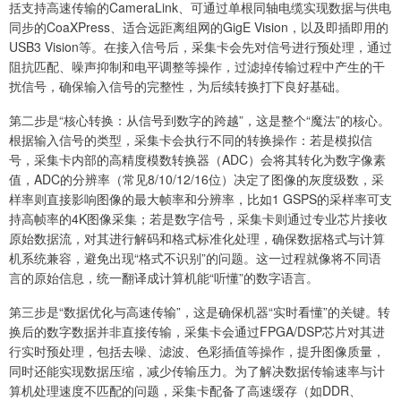
括支持高速传输的CameraLink、可通过单根同轴电缆实现数据与供电
同步的CoaXPress、适合远距离组网的GigE Vision，以及即插即用的
USB3 Vision等。在接入信号后，采集卡会先对信号进行预处理，通过
阻抗匹配、噪声抑制和电平调整等操作，过滤掉传输过程中产生的干
扰信号，确保输入信号的完整性，为后续转换打下良好基础。
第二步是“核心转换：从信号到数字的跨越”，这是整个“魔法”的核心。
根据输入信号的类型，采集卡会执行不同的转换操作：若是模拟信
号，采集卡内部的高精度模数转换器（ADC）会将其转化为数字像素
值，ADC的分辨率（常见8/10/12/16位）决定了图像的灰度级数，采
样率则直接影响图像的最大帧率和分辨率，比如1 GSPS的采样率可支
持高帧率的4K图像采集；若是数字信号，采集卡则通过专业芯片接收
原始数据流，对其进行解码和格式标准化处理，确保数据格式与计算
机系统兼容，避免出现“格式不识别”的问题。这一过程就像将不同语
言的原始信息，统一翻译成计算机能“听懂”的数字语言。
第三步是“数据优化与高速传输”，这是确保机器“实时看懂”的关键。转
换后的数字数据并非直接传输，采集卡会通过FPGA/DSP芯片对其进
行实时预处理，包括去噪、滤波、色彩插值等操作，提升图像质量，
同时还能实现数据压缩，减少传输压力。为了解决数据传输速率与计
算机处理速度不匹配的问题，采集卡配备了高速缓存（如DDR、