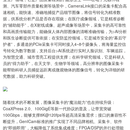
测、汽车零部件质量检测等场景中，CameraLink接口的采集卡配合高
速相机，能快速、准确地捕捉产品细节图像，将信号转化为精准数
据，供系统分析产品是否存在瑕疵；在医疗成像领域，它是精准诊断
的“辅助能手”，在X射线成像、超声成像等场景中，采集卡的高可靠性
和高画质传输能力，能确保人体内部图像的清晰准确传输，为>AI分析
和医生诊断提供可靠依据；在安防监控领域，它是城市安全的“幕后守
护者”，多通道的PCIe采集卡可同时接入4~8个摄像头，将海量监控信
号转化为数字数据，支持后台>AI系统进行实时人脸识别、车辆追踪，
为智慧交通、城市雪亮工程提供支撑；在科学研究领域，它是科研人
员的“得力助手”，在天文学、生物学等领域，高分辨率的图像采集卡
能帮助科研人员捕捉远距离或微观物体的图像信号，转化为详细的研
究数据，助力科研突破。
随着技术的不断发展，图像采集卡的“魔法能力”也在持续升级：
CoaXPress 2.0、100GigE等新一代协议的普及，让带宽突破
100Gbps，能够支撑8K@120fps等超高清采集需求；接口的兼容性不
断提升，GenICam标准的推广实现了不同品牌相机、采集卡、软件
的“即插即用”，大幅降低了系统集成难度；FPGA/DSP的并行处理能