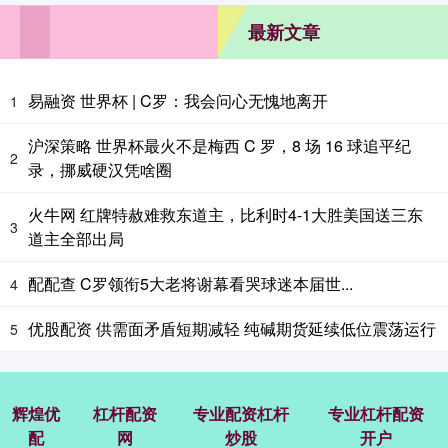
最新文章
易融资 世界杯 | C罗：我会问心无愧地离开
1
沪深策略 世界杯最火不是梅西 C 罗，8 场 16 球追平纪
2
录，挪威硬汉凭啥圈
火牛网 红牌特赦难救东道主，比利时4-1大胜美国送三东
3
道主全部出局
配配查 C罗领衔5大老将谢幕看哭球迷本届世...
4
优股配资 供需面矛盾短期减轻 纯碱期货延续低位震荡运行
5
辉煌优
杠杆配资
专业配资杠杆
专业杠杆配资
配
网
炒股
开户