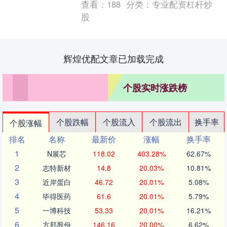
查看：
188
分类：
专业配资杠杆炒
现更为突....
股
辉煌优配文章已加载完成
个股实时涨跌榜
个股跌幅
个股流入
个股流出
换手率
个股涨幅
排名
名称
最新价
涨幅
换手率
1
N展芯
118.02
403.28%
62.67%
2
志特新材
14.8
20.03%
10.81%
3
近岸蛋白
46.72
20.01%
5.08%
4
毕得医药
61.6
20.01%
5.79%
5
一博科技
53.33
20.01%
16.21%
6
方邦股份
146.16
20.00%
6.62%