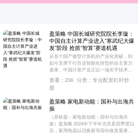
盈策略 中国长城研究院院长李璇：
中国自主计算产业进入“寒武纪大爆
发”阶段 抢抓“智算”赛道机遇
从首个国产微型计算机的产业化突破，到
如今支撑千行百业智能化转型的自主算力
基座，中国计算产业正以一场关乎技术自
主与未来竞争力的扎实建设盈策略，回应
查看：
236
分类：
专业配资杠杆炒
时代命题。如何将....
股
盈策略 家电新动能：国补与出海共
振
（原标题：家电新动能：国补与出海共
振）盈策略 2024年下半年尤其是四季度以
后，家用电器以旧换新等国补政策显著提
升了家电上市公司业绩，2025年一季度表