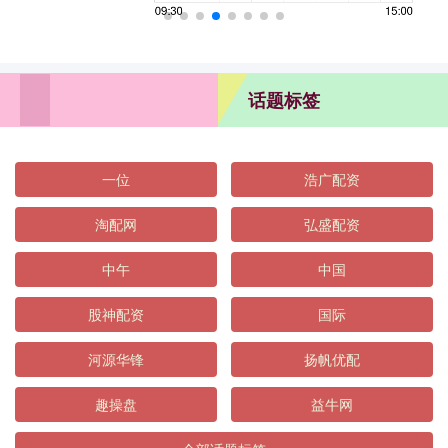
话题标签
一位
浩广配资
淘配网
弘盛配资
中午
中国
股神配资
国际
河源华锋
扬帆优配
趣操盘
益牛网