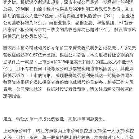
壳之忧。根据深交所退市规则，深市主板公司最近一期经审计的利润
总额、净利润、扣除非经常性损益后的净利润三者孰低为负值，且扣
除后的营业收入低于3亿元，将被实施退市风险警示（*ST），创业板
公司营收标准为1亿元。而创业慧康、思创医惠、华蓝集团、ST智云
四家创业板公司今年前三季度的营收总额均已超过1亿元，触及退市风
险警示的财务风险较低。
而深市主板公司威领股份今年前三季度营收总额为2.13亿元，与3亿元
营收红线还有0.87亿元差距。根据公司公告，本次股权转让交割的前
提条件之一就是：上市公司2025年度实现扣除后的营业收入不低于3
亿元，且不存在任何可能导致公司股票被实施退市风险警示、其他风
险警示或终止上市的情形。威领股份能否顺利完成这一前提条件呢？
每经资本眼研究员以投资者身份致电威领股份董秘办，相关工作人员
表示，公司无法就这一数据对投资者做预测，请关注后续公司披露的
定期报告。
第五，转让方单一持股比例较低，高质押等问题突出。
上述5家公司中，转让方虽多为上市公司原控股股东/第一大股东/实控
人等，但如上所述，单一股东持股比例都较低，均未超过15%，且普