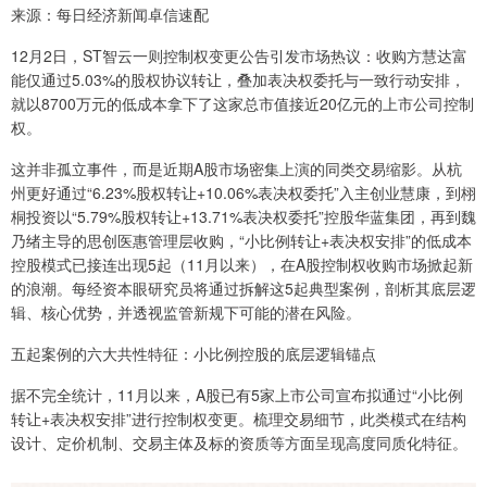
来源：每日经济新闻卓信速配
12月2日，ST智云一则控制权变更公告引发市场热议：收购方慧达富
能仅通过5.03%的股权协议转让，叠加表决权委托与一致行动安排，
就以8700万元的低成本拿下了这家总市值接近20亿元的上市公司控制
权。
这并非孤立事件，而是近期A股市场密集上演的同类交易缩影。从杭
州更好通过“6.23%股权转让+10.06%表决权委托”入主创业慧康，到栩
桐投资以“5.79%股权转让+13.71%表决权委托”控股华蓝集团，再到魏
乃绪主导的思创医惠管理层收购，“小比例转让+表决权安排”的低成本
控股模式已接连出现5起（11月以来），在A股控制权收购市场掀起新
的浪潮。每经资本眼研究员将通过拆解这5起典型案例，剖析其底层逻
辑、核心优势，并透视监管新规下可能的潜在风险。
五起案例的六大共性特征：小比例控股的底层逻辑锚点
据不完全统计，11月以来，A股已有5家上市公司宣布拟通过“小比例
转让+表决权安排”进行控制权变更。梳理交易细节，此类模式在结构
设计、定价机制、交易主体及标的资质等方面呈现高度同质化特征。