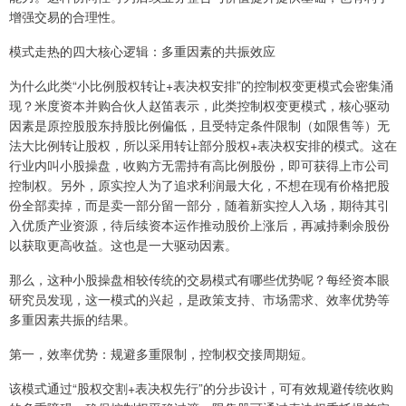
增强交易的合理性。
模式走热的四大核心逻辑：多重因素的共振效应
为什么此类“小比例股权转让+表决权安排”的控制权变更模式会密集涌
现？米度资本并购合伙人赵笛表示，此类控制权变更模式，核心驱动
因素是原控股股东持股比例偏低，且受特定条件限制（如限售等）无
法大比例转让股权，所以采用转让部分股权+表决权安排的模式。这在
行业内叫小股操盘，收购方无需持有高比例股份，即可获得上市公司
控制权。另外，原实控人为了追求利润最大化，不想在现有价格把股
份全部卖掉，而是卖一部分留一部分，随着新实控人入场，期待其引
入优质产业资源，待后续资本运作推动股价上涨后，再减持剩余股份
以获取更高收益。这也是一大驱动因素。
那么，这种小股操盘相较传统的交易模式有哪些优势呢？每经资本眼
研究员发现，这一模式的兴起，是政策支持、市场需求、效率优势等
多重因素共振的结果。
第一，效率优势：规避多重限制，控制权交接周期短。
该模式通过“股权交割+表决权先行”的分步设计，可有效规避传统收购