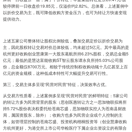
较停牌前一日收盘价19.85元，仅溢价约2.82%。总体看，上述案例中
以折价交易为主，既可降低收购方资金压力，也可为转让方快速变现
提供动力。
上述五家公司整体转让股权比例较低，叠加交易定价以折价交易为
主，因此股权转让交易对价总体较低，均未超过5亿元。其中最高的是
杭州更好收购创业慧康第一大股东葛航所持6.23%股权，交易总金额5
亿元；最低的是慧达富能收购ST智云股东谭永良所持5.03%公司股
份，总金额仅8700万元。相较于传统控制权收购动辄十几亿甚至上百
亿元的资金规模，这种低成本特性可大幅提升交易可行性。
第三，交易主体多呈现“民营对民营”特征，决策效率占优。
从交易方性质看，上述案例多呈现“民营对民营”的鲜明特征：5家公司
的转让方多为民营背景的股东（思创医惠转让方之一思加物联拟将所
持5.72%股份表决权委托给苍南芯盛，思加物联实控人为苍南县财政
局，属国资股东，除外）；收购方也多为民营企业或个人控制的主
体，如管理层控制的苍南芯盛、投资机构栩桐投资等（创业慧康收购
方杭州更好，为港交所上市公司华检医疗下属企业出资设立的有限合