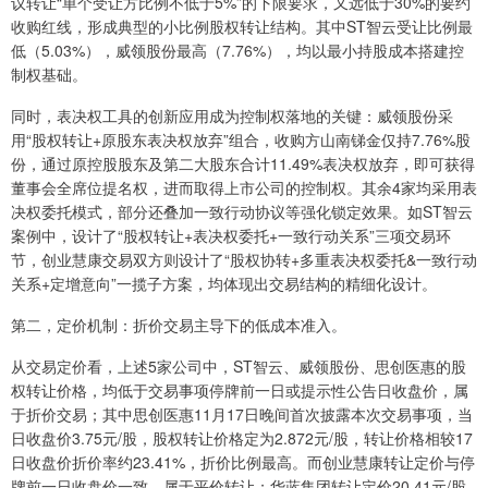
议转让“单个受让方比例不低于5%”的下限要求，又远低于30%的要约
收购红线，形成典型的小比例股权转让结构。其中ST智云受让比例最
低（5.03%），威领股份最高（7.76%），均以最小持股成本搭建控
制权基础。
同时，表决权工具的创新应用成为控制权落地的关键：威领股份采
用“股权转让+原股东表决权放弃”组合，收购方山南锑金仅持7.76%股
份，通过原控股股东及第二大股东合计11.49%表决权放弃，即可获得
董事会全席位提名权，进而取得上市公司的控制权。其余4家均采用表
决权委托模式，部分还叠加一致行动协议等强化锁定效果。如ST智云
案例中，设计了“股权转让+表决权委托+一致行动关系”三项交易环
节，创业慧康交易双方则设计了“股权协转+多重表决权委托&一致行动
关系+定增意向”一揽子方案，均体现出交易结构的精细化设计。
第二，定价机制：折价交易主导下的低成本准入。
从交易定价看，上述5家公司中，ST智云、威领股份、思创医惠的股
权转让价格，均低于交易事项停牌前一日或提示性公告日收盘价，属
于折价交易；其中思创医惠11月17日晚间首次披露本次交易事项，当
日收盘价3.75元/股，股权转让价格定为2.872元/股，转让价格相较17
日收盘价折价率约23.41%，折价比例最高。而创业慧康转让定价与停
牌前一日收盘价一致，属于平价转让；华蓝集团转让定价20.41元/股