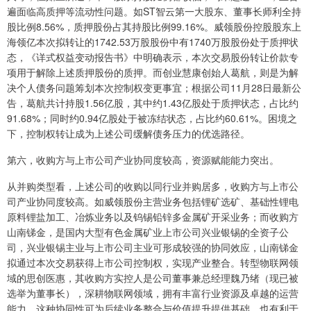
遍面临高质押等流动性问题。如ST智云第一大股东、董事长师利全持
股比例8.56%，质押股份占其持股比例99.16%。威领股份控股股东上
海领亿本次拟转让的1742.53万股股份中有1740万股股份处于质押状
态，《详式权益变动报告书》中明确表示，本次交易股份转让价款专
项用于解除上述质押股份的质押。而创业慧康创始人葛航，则是为解
决个人债务问题筹划本次控制权变更事宜；根据公司11月28日最新公
告，葛航共计持股1.56亿股，其中约1.43亿股处于质押状态，占比约
91.68%；同时约0.94亿股处于被冻结状态，占比约60.61%。困境之
下，控制权转让成为上述公司缓解债务压力的优选路径。
第六，收购方与上市公司产业协同度较高，资源赋能能力突出。
从并购类型看，上述公司的收购以同行业并购居多，收购方与上市公
司产业协同度较高。如威领股份主营业务包括锂矿选矿、基础性锂电
原料锂盐加工、冶炼业务以及钨锡铅锌多金属矿开采业务；而收购方
山南锑金，是国内大型有色金属矿业上市公司兴业银锡的全资子公
司，兴业银锡主业与上市公司主业可形成较强的协同效应，山南锑金
拟通过本次交易获得上市公司控制权，实现产业整合。转型物联网领
域的思创医惠，其收购方实控人是公司董事兼总经理魏乃绪（现已被
选举为董事长），深耕物联网领域，拥有丰富行业资源及卓越的运营
能力。这种协同性可为后续业务整合与价值提升提供基础，也有利于