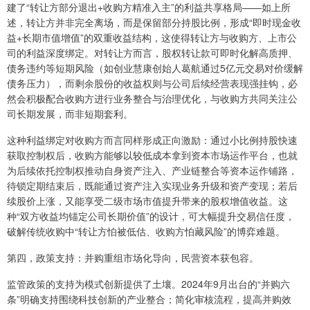
建了“转让方部分退出+收购方精准入主”的利益共享格局——如上所
述，转让方并非完全离场，而是保留部分持股比例，形成“即时现金收
益+长期市值增值”的双重收益结构，这使得转让方与收购方、上市公
司的利益深度绑定。对转让方而言，股权转让款可即时化解高质押、
债务违约等短期风险（如创业慧康创始人葛航通过5亿元交易对价缓解
债务压力），而剩余股份的收益权则与公司后续经营表现强挂钩，必
然会积极配合收购方进行业务整合与治理优化，与收购方共同关注公
司长期发展，而非短期套利。
这种利益绑定对收购方而言同样形成正向激励：通过小比例持股快速
获取控制权后，收购方能够以较低成本拿到资本市场运作平台，也就
为后续依托控制权推动自身资产注入、产业链整合等资本运作铺路，
待锁定期结束后，既能通过资产注入实现业务升级和资产变现；若后
续股价上涨，又能享受二级市场市值提升带来的股权增值收益。这
种“双方收益均锚定公司长期价值”的设计，可大幅提升交易信任度，
破解传统收购中“转让方怕被低估、收购方怕藏风险”的博弈难题。
第四，政策支持：并购重组市场化导向，民营资本获包容。
监管政策的支持为模式创新提供了土壤。2024年9月出台的“并购六
条”明确支持围绕科技创新的产业整合；简化审核流程，提高并购效