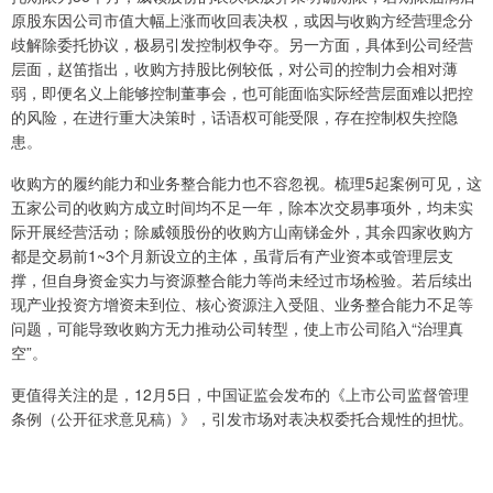
原股东因公司市值大幅上涨而收回表决权，或因与收购方经营理念分
歧解除委托协议，极易引发控制权争夺。另一方面，具体到公司经营
层面，赵笛指出，收购方持股比例较低，对公司的控制力会相对薄
弱，即便名义上能够控制董事会，也可能面临实际经营层面难以把控
的风险，在进行重大决策时，话语权可能受限，存在控制权失控隐
患。
收购方的履约能力和业务整合能力也不容忽视。梳理5起案例可见，这
五家公司的收购方成立时间均不足一年，除本次交易事项外，均未实
际开展经营活动；除威领股份的收购方山南锑金外，其余四家收购方
都是交易前1~3个月新设立的主体，虽背后有产业资本或管理层支
撑，但自身资金实力与资源整合能力等尚未经过市场检验。若后续出
现产业投资方增资未到位、核心资源注入受阻、业务整合能力不足等
问题，可能导致收购方无力推动公司转型，使上市公司陷入“治理真
空”。
更值得关注的是，12月5日，中国证监会发布的《上市公司监督管理
条例（公开征求意见稿）》，引发市场对表决权委托合规性的担忧。