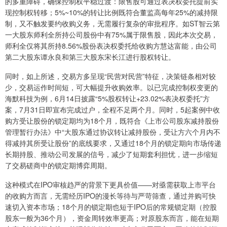
的多重障碍，确保控制权平稳过渡：限售股可通过表决权委托提前实
现控制权转移；5%~10%的转让比例既符合董监高每年25%的减持限
制，又不触发要约收购义务，无需履行复杂的审批程序。如ST智云第
一大股东师利全所持公司股份中有75%属于限售股，因此本次交易，
师利全仅将其所持8.56%股份表决权委托给收购方慧达富能，由公司
第二大股东谭永良和第三大股东宋长江进行股权转让。
同时，如上所述，交易方多呈现“民营对民营”特征，决策链条相对较
少，交易运作时间短，可大幅提升收购效率。以已完成控制权变更的
海默科技为例，6月14日披露“5%股权转让+23.02%表决权委托”方
案，7月31日即宣布完成过户，全程不足两个月。同时，5起案例中收
购方受让股份的锁定期均为18个月，既符合《上市公司股东减持股份
管理暂行办法》中“大股东通过协议转让减持股份，受让方六个月内不
得减持其所受让股份”的底线要求，又通过18个月的锁定期向市场传递
长期持股、推动公司发展的信号，减少了短期套利担忧，进一步缩短
了交易磋商中的锁定期博弈周期。
这种模式在IPO审核趋严的背景下更具价值——对亟需获取上市平台
的收购方而言，无需经历IPO的漫长等待与严苛筛查，通过并购可快
速切入资本市场；18个月的锁定期也短于IPO后的常规锁定期（控股
股东一般为36个月），资金周转效率更高；对原股东而言，能在短期