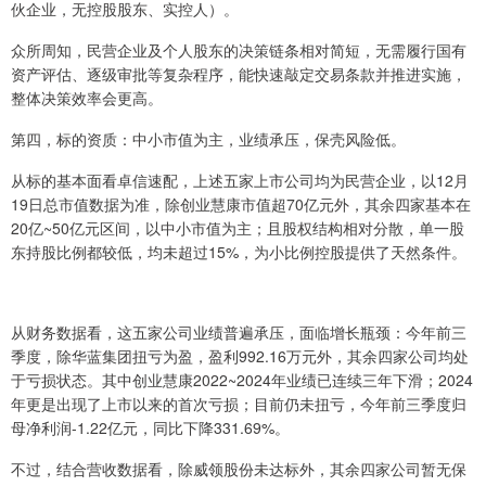
伙企业，无控股股东、实控人）。
众所周知，民营企业及个人股东的决策链条相对简短，无需履行国有
资产评估、逐级审批等复杂程序，能快速敲定交易条款并推进实施，
整体决策效率会更高。
第四，标的资质：中小市值为主，业绩承压，保壳风险低。
从标的基本面看卓信速配，上述五家上市公司均为民营企业，以12月
19日总市值数据为准，除创业慧康市值超70亿元外，其余四家基本在
20亿~50亿元区间，以中小市值为主；且股权结构相对分散，单一股
东持股比例都较低，均未超过15%，为小比例控股提供了天然条件。
从财务数据看，这五家公司业绩普遍承压，面临增长瓶颈：今年前三
季度，除华蓝集团扭亏为盈，盈利992.16万元外，其余四家公司均处
于亏损状态。其中创业慧康2022~2024年业绩已连续三年下滑；2024
年更是出现了上市以来的首次亏损；目前仍未扭亏，今年前三季度归
母净利润-1.22亿元，同比下降331.69%。
不过，结合营收数据看，除威领股份未达标外，其余四家公司暂无保