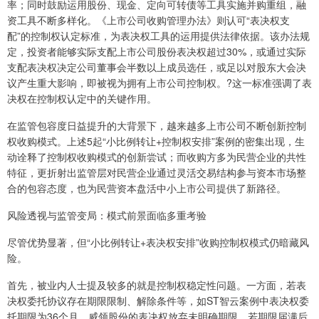
率；同时鼓励运用股份、现金、定向可转债等工具实施并购重组，融
资工具不断多样化。《上市公司收购管理办法》则认可“表决权支
配”的控制权认定标准，为表决权工具的运用提供法律依据。该办法规
定，投资者能够实际支配上市公司股份表决权超过30%，或通过实际
支配表决权决定公司董事会半数以上成员选任，或足以对股东大会决
议产生重大影响，即被视为拥有上市公司控制权。?这一标准强调了表
决权在控制权认定中的关键作用。
在监管包容度日益提升的大背景下，越来越多上市公司不断创新控制
权收购模式。上述5起“小比例转让+控制权安排”案例的密集出现，生
动诠释了控制权收购模式的创新尝试；而收购方多为民营企业的共性
特征，更折射出监管层对民营企业通过灵活交易结构参与资本市场整
合的包容态度，也为民营资本盘活中小上市公司提供了新路径。
风险透视与监管变局：模式前景面临多重考验
尽管优势显著，但“小比例转让+表决权安排”收购控制权模式仍暗藏风
险。
首先，被业内人士提及较多的就是控制权稳定性问题。一方面，若表
决权委托协议存在期限限制、解除条件等，如ST智云案例中表决权委
托期限为36个月，威领股份的表决权放弃未明确期限，若期限届满后